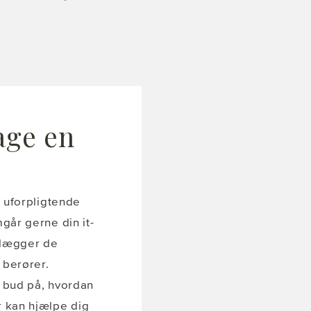
tage en
n uforpligtende
går gerne din it-
tlægger de
 berører.
t bud på, hvordan
 kan hjælpe dig