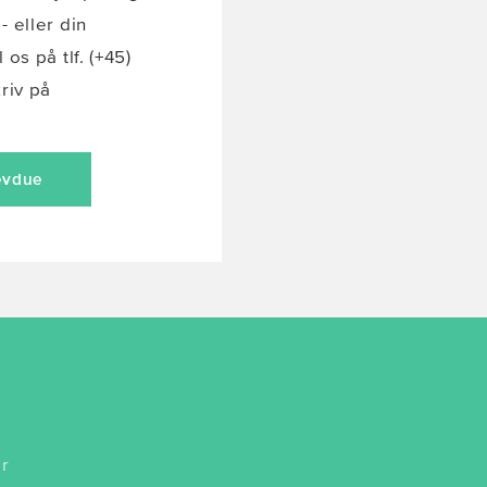
- eller din
 os på tlf. (+45)
kriv på
evdue
r