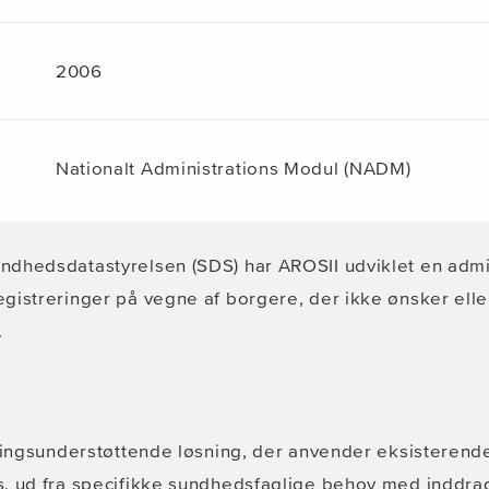
2006
Nationalt Administrations Modul (NADM)
dhedsdatastyrelsen (SDS) har AROSII udviklet en admini
gistreringer på vegne af borgere, der ikke ønsker elle
.
tningsunderstøttende løsning, der anvender eksisterend
s, ud fra specifikke sundhedsfaglige behov med inddra