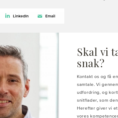
LinkedIn
Email
Skal vi 
snak?
Kontakt os og få e
samtale. Vi gennem
udfordring, og kor
snitflader, som den
Herefter giver vi e
vores kompetencer