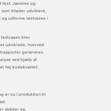
d test. Jasmine og
som tillader udviklere,
d og udforme testcases i
 testcases blev
 det udviklede, hvorved
estrapporter genereres
alyse ved hjælp af
et høj kodekvalitet.
 er nu i produktion til
med
er dukker op.