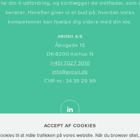
ne din it-udfordring, og kortlægger de snitflader, som
berører. Herefter giver vi et bud på, hvordan vores
kompetencer kan hjælpe dig videre med din ide.
AROSII A/S
Åbogade 15
DK-8200 Aarhus N
(+45) 7027 3010
info@arosii.dk
CVR-nr.: 34 35 25 69
ACCEPT AF COOKIES
ookies til at måle trafikken på vores website. Når du browser sitet,