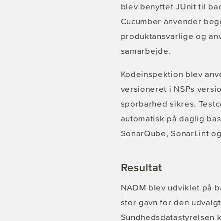
blev benyttet JUnit til b
Cucumber anvender begge 
produktansvarlige og anv
samarbejde.
Kodeinspektion blev anven
versioneret i NSPs versio
sporbarhed sikres. Testc
automatisk på daglig ba
SonarQube, SonarLint og E
Resultat
NADM blev udviklet på ba
stor gavn for den udval
Sundhedsdatastyrelsen ko