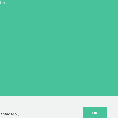
 den
OK
 antager vi,