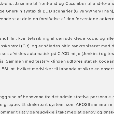
ack-end, Jasmine til front-end og Cucumber til end-to-en
Gherkin syntax til BDD scenarier (Given/When/Then), 
endere at dele en forståelse af den forventede adfær
dt ifm. kvalitetssikring af den udviklede kode, og alle
nskontrol (Git), og er således altid synkroniseret med
ases afvikles automatisk på CI/CD miljø (Jenkins) og t
sis. Sammen med testafviklingen udføres statisk kodean
SLint, hvilket medvirker til løbende at sikre en ensart
ggrund af behovene fra det administrative personale og
gte gruppe. Et skalerbart system, som AROSII sammen 
mmer til at videreudvikle i takt med at behov og ønsk