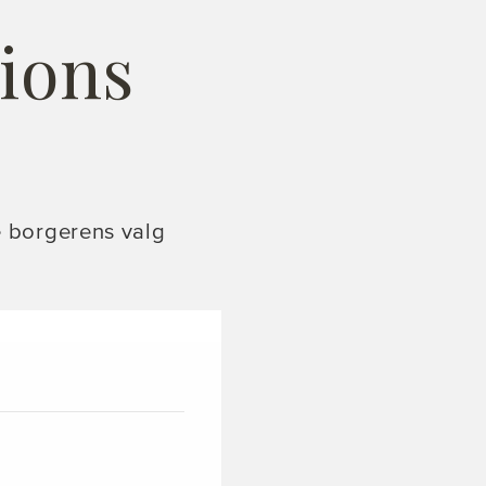
ions
e borgerens valg