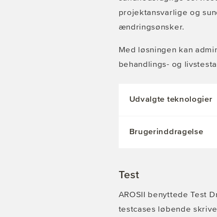
projektansvarlige og sun
ændringsønsker.
Med løsningen kan admin
behandlings- og livstest
Udvalgte teknologier
Brugerinddragelse
Test
AROSII benyttede Test D
testcases løbende skrives