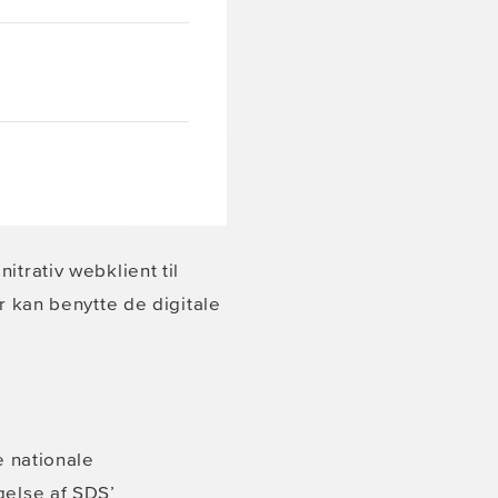
trativ webklient til
r kan benytte de digitale
e nationale
gelse af SDS’