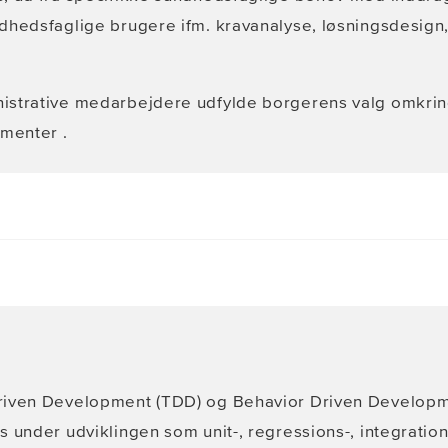
dhedsfaglige brugere ifm. kravanalyse, løsningsdesign, 
istrative medarbejdere udfylde borgerens valg omkri
amenter .
riven Development (TDD) og Behavior Driven Developm
 under udviklingen som unit-, regressions-, integration