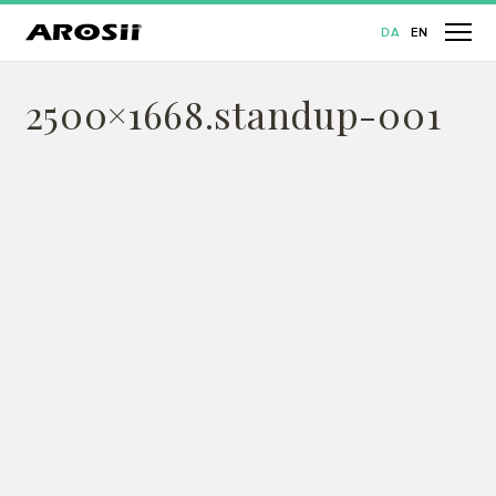
DA
EN
2500×1668.standup-001