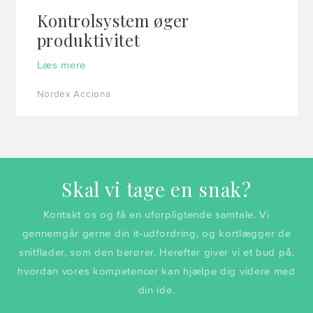
Kontrolsystem øger
produktivitet
Læs mere
Nordex Acciona
Skal vi tage en snak?
Kontakt os og få en uforpligtende samtale. Vi
gennemgår gerne din it-udfordring, og kortlægger de
snitflader, som den berører. Herefter giver vi et bud på,
hvordan vores kompetencer kan hjælpe dig videre med
din ide.