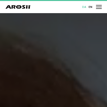
DA
EN